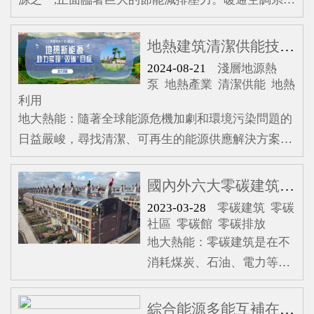
建筑主體部分節能減排技術
取有效
作為建筑能耗的主要構成部分,其能耗占比通常高達建
1.1 建筑的圍護結構優化建
筑總能耗的30%以上,傳統暖通空調系統在設計和運行
地熱建筑清潔供能技術發展現狀及展望
筑節能減排
過程中普遍存在設備選型冗余、系統調節滯后、能源
2024-08-21
淺層地源熱
利用效率低等問題,導致了能源的巨大浪費,也增加了
泵
地熱產業
清潔供能
地熱
利用
建筑的運營成本和環境負擔。綠色建筑理念的興起為
地大熱能：隨著全球能源危機加劇和環境污染問題的
暖通空調系統的節能設計提供了全新的思路,強調系統
日益嚴峻，尋找清潔、可再生的能源供應解決方案已
與建筑環境的和諧共
成為世界各國的共識。作為與光、風、水、核并稱的
五大非碳基清潔能源之一，地熱能因具有穩定持續、
國內外六大零碳建筑案例
安全可靠、儲量巨大等特點，近年來獲得了產業界的
2023-03-28
零碳建筑
零碳
廣泛關注。人的一生有70 % ~ 90 %的時間在建筑中度
社區
零碳館
零碳排放
過，實現近零碳室內環境營造與建筑清潔供能具有重
地大熱能：零碳建筑是在不
要意義，地熱建筑清潔供能技術正是在這一背景下應
消耗煤炭、石油、電力等能
運而生，并在雙碳目標
源的情況下，全年能耗由場
地產生的可再生能源提供的
綜合能源多能互補在建筑節能中的應用