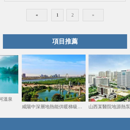
示，2018年我國建筑全過程碳排放總量占全國碳排放
周期
的51.3%；在能源消耗方面，建筑能耗約占社會總能
«
1
2
»
耗的46.7%，而傳統方式供能建筑的能源利用率僅為
33%；由建筑耗能產生的碳排放占全球溫室氣體排放
的25%，建筑業按高能耗建筑與高碳排放的發展趨
項目推薦
勢，難以于限定時間實現“雙碳”目標。在此背景下，
因地
溫泉
咸陽中深層地熱能供暖梯級利用項目