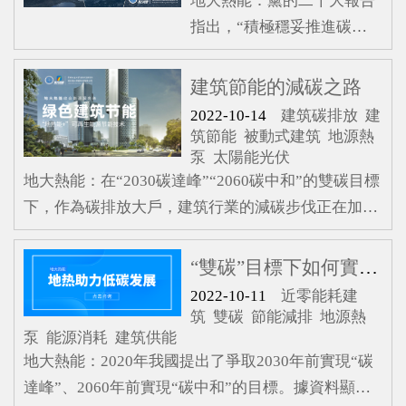
地大熱能：黨的二十大報告
從業者也容易產生混淆。那
指出，“積極穩妥推進碳達
么，如何正確認識這些綠色
峰碳中和”“有計劃分步驟實
建筑理念？地大熱能帶你一
施碳達峰行動”。這是中央
探究竟。綠色建筑綠色建筑
建筑節能的減碳之路
對我國“雙碳”的最新戰略部
是由關注保護環境而提出，
2022-10-14
建筑碳排放
建
署，為各個行業持續推進減
其指的是在全壽命期內，節
筑節能
被動式建筑
地源熱
泵
太陽能光伏
碳、實現綠色高質量發展提
約資源、保護環境、減少污
地大熱能：在“2030碳達峰”“2060碳中和”的雙碳目標
振信心、指明方向。作
染，為人們提供健康、適
下，作為碳排放大戶，建筑行業的減碳步伐正在加
為“碳排放”大戶，房地產建
用、高效的使用空間，最
速，到2025年，城鎮新建建筑全面執行綠色建筑標
筑行業占全國碳排放的比重
準。推動建筑節能減排，不僅需要依靠科技支撐，更
達到一半。實現“雙碳”目
“雙碳”目標下如何實現近零能耗建筑的節能
要從一棟建筑的設計、施工、運營、翻新維護、拆除
標，房地產建筑領域是至關
2022-10-11
近零能耗建
的全生命周期進行全方位減碳。在此過程中，建筑哪
重要的一環，而裝配式建筑
筑
雙碳
節能減排
地源熱
泵
能源消耗
建筑供能
一階段的碳排放量最高？面對“低碳”機遇，房地產及
作為建筑領域的一場科技革
地大熱能：2020年我國提出了爭取2030年前實現“碳
建筑業如何轉型？又有哪些可行的技術和方案？一棟
命，擁有綠色、環保、節
達峰”、2060年前實現“碳中和”的目標。據資料顯
建筑的減碳之旅又將
能、可循環等特點，全生命