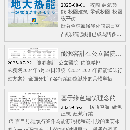
2025-08-01
校園
建筑節
能
校園建筑
零碳校園
校園
碳平衡
隨著全球氣候變化問題日益
凸顯,節能減排已成為諸多社
會領域關注的焦點。在校園
環境中,建筑作為能源消耗和
能源審計在公立醫院節能減排中的應用
碳排放的主要源頭之一,其節
2025-07-22
能源審計
公立醫院
節能減排
能減排技術的應用對于推動
國務院2024年5月23日印發《2024-2025年節能降碳行
綠色校園建設具有重要意
動方案》,全面分析了各行業節能減排的具體舉措,為
義。因此,有必要深入探討校
各行各業節能減排的具體舉措提供了參考方法。公立
園建筑節能減排技術的實際
醫院作為社會醫療體系的關鍵組成部分,不僅承擔著救
基于綠色建筑理念的暖通空調系統節能設計
應用,系統梳理和評估現有技
死扶傷的職責,還肩負著科學研究、 教育培訓以及公
2025-05-21
暖通空調
綠色
術,為打造零碳校園提供科學
共健康促進等多重功能。這種綜合性的角色使公立醫
建筑
建筑行業
依據,進而推動整個社會實現
院成為一個龐大的能量消耗綜合體。在日常運營中,它
0引言目前,建筑行業作為能源消耗和碳排放的重要來
碳達峰碳中和目標。1 校園
所產生的能耗量是普通公共機構的兩倍左右。因此,采
源之一,正面臨著巨大的節能減排壓力。暖通空調系統