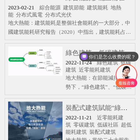
節能建筑。零碳建筑節能效
2023-02-21
綜合能源
建筑節能
建筑能耗
地熱
果顯著，是節能理念的最佳
能
分布式風電
分布式光伏
體現。世界首個零碳社區
地大熱能：建筑能耗是整個社會能耗的一大部分，中
——英國貝丁頓社區貝丁頓
國建筑能耗研究報告（2020）中指出，建筑能耗占全
(BedZED)零碳社區位于英國
國總能耗的17%～21%，考慮建筑整個生命周期過
倫敦西南的薩頓鎮，由英國
程，建筑能耗占比將高達46.5%。以往受限于建筑供
綠色建筑、低碳建筑、近零能耗建筑……這些概念你知道嗎？
你们是怎么收费的呢？
著名生態建筑師比爾·鄧斯特
能單一，用能結構不合理，能源利用率低，能量消耗
2022-11-24
綠色建筑
低碳
(Bill Dunster)設計。占地
嚴重。將綠色能源作為能量供給源大量引入建筑用能
建筑
近零能耗建筑
1.65公頃，包括82套公寓和
領域，是實現低碳、零碳建筑的重要途徑。對建筑用
地大熱能：在節能減排大趨
2500m2的辦公和商住面積，
能實現多能互補，將傳統能源和清潔能源統一調控，
勢下，“綠色建筑”、“低碳建
是世界上第一個完整
逐步減少傳統能源的使用
筑”、“近零能耗建筑”等諸多
建筑理念被提出。對于這些
裝配式建筑賦能“綠色建筑”助力“雙碳”目標
新出現的建筑名詞，很多人
2022-11-21
近零能耗建
搞不懂其中含義與區別，甚
筑
零碳建筑
低碳社區
超低
能耗建筑
裝配式建筑
至連建筑和能源領域的一些